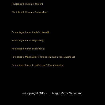
Photobooth Huren in Utrecht
Photobooth Huren in Amsterdam
Fotospiegel huren bruilof / Huwelijk
Fotospiegel huren verjaardag
Fotospiegel huren schoolfeest
Fotospiegel MagicMirror Photobooth huren verlovingsfeest
Fotospiegel huren bedrijfsfeest & Evenementen
© Copyright 2015 -
| Magic Mirror Nederland