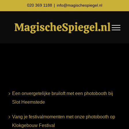
Ga
020 369 1188
|
info@magischespiegel.nl
naar
inhoud
Een onvergetelijke bruiloft met een photobooth bij
Slot Heemstede
Vang je festivalmomenten met onze photobooth op
Klokgebouw Festival