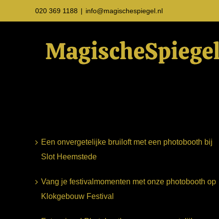
Ga
020 369 1188
|
info@magischespiegel.nl
naar
inhoud
Een onvergetelijke bruiloft met een photobooth bij
Slot Heemstede
Vang je festivalmomenten met onze photobooth op
Klokgebouw Festival