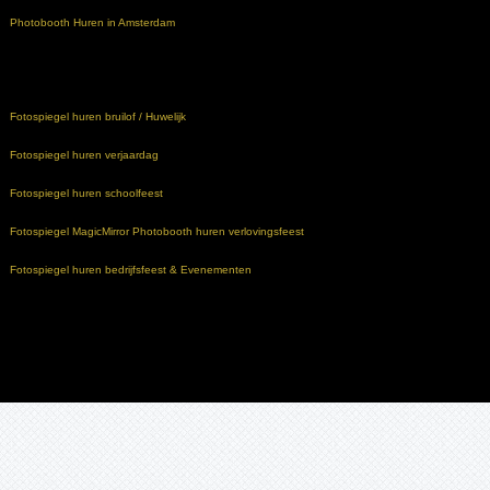
Photobooth Huren in Amsterdam
Fotospiegel huren bruilof / Huwelijk
Fotospiegel huren verjaardag
Fotospiegel huren schoolfeest
Fotospiegel MagicMirror Photobooth huren verlovingsfeest
Fotospiegel huren bedrijfsfeest & Evenementen