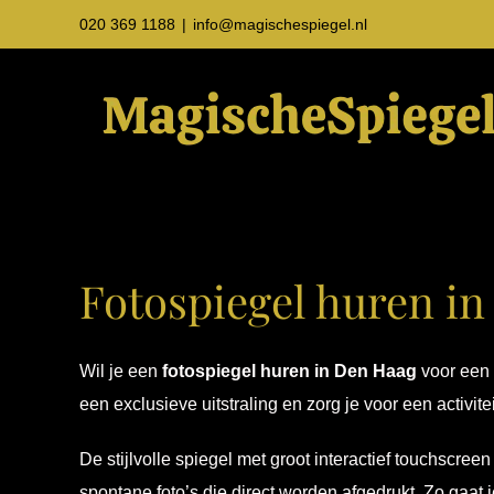
Ga
020 369 1188
|
info@magischespiegel.nl
naar
inhoud
Fotospiegel huren i
Wil je een
fotospiegel huren in Den Haag
voor een 
een exclusieve uitstraling en zorg je voor een activi
De stijlvolle spiegel met groot interactief touchscre
spontane foto’s die direct worden afgedrukt. Zo gaat 