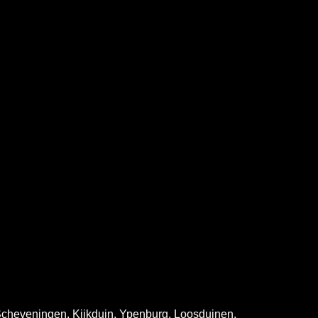
 Scheveningen, Kijkduin, Ypenburg, Loosduinen,