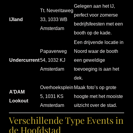
Gelegen aan het IJ,
Tt. Neveritaweg
perfect voor zomerse
IJland
33, 1033 WB
bedrijfsfeesten met een
Amsterdam
booth op de kade.
Een drijvende locatie in
Papaverweg
Noord waar de booth
Undercurrent
54, 1032 KJ
een geweldige
Amsterdam
toevoeging is aan het
dek.
Overhoeksplein
Maak foto’s op grote
A’DAM
5, 1031 KS
hoogte met het mooiste
Lookout
Amsterdam
uitzicht over de stad.
Verschillende Type Events in
de Hoofdstad