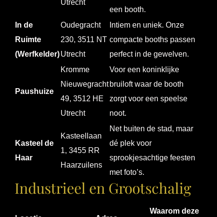
Utrecht
een booth.
In de
Oudegracht
Intiem en uniek. Onze
Ruimte
230, 3511 NT
compacte booths passen
(Werfkelder)
Utrecht
perfect in de gewelven.
Kromme
Voor een koninklijke
Nieuwegracht
bruiloft waar de booth
Paushuize
49, 3512 HE
zorgt voor een speelse
Utrecht
noot.
Net buiten de stad, maar
Kasteellaan
Kasteel de
dé plek voor
1, 3455 RR
Haar
sprookjesachtige feesten
Haarzuilens
met foto’s.
Industrieel en Grootschalig
Waarom deze