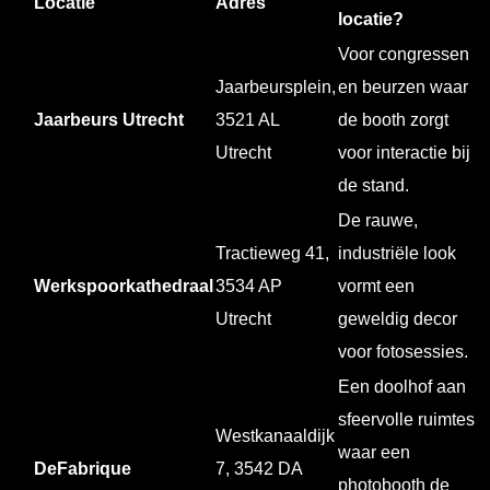
Locatie
Adres
locatie?
Voor congressen
Jaarbeursplein,
en beurzen waar
Jaarbeurs Utrecht
3521 AL
de booth zorgt
Utrecht
voor interactie bij
de stand.
De rauwe,
Tractieweg 41,
industriële look
Werkspoorkathedraal
3534 AP
vormt een
Utrecht
geweldig decor
voor fotosessies.
Een doolhof aan
sfeervolle ruimtes
Westkanaaldijk
waar een
DeFabrique
7, 3542 DA
photobooth de