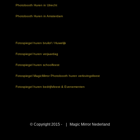
Photobooth Huren in Utrecht
Photobooth Huren in Amsterdam
Fotospiegel huren bruilof / Huwelijk
Fotospiegel huren verjaardag
Fotospiegel huren schoolfeest
Fotospiegel MagicMirror Photobooth huren verlovingsfeest
Fotospiegel huren bedrijfsfeest & Evenementen
© Copyright 2015 -
| Magic Mirror Nederland