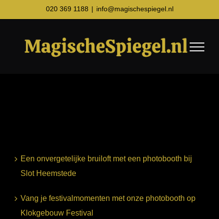
Ga
020 369 1188
|
info@magischespiegel.nl
naar
inhoud
Een onvergetelijke bruiloft met een photobooth bij
Slot Heemstede
Vang je festivalmomenten met onze photobooth op
Klokgebouw Festival