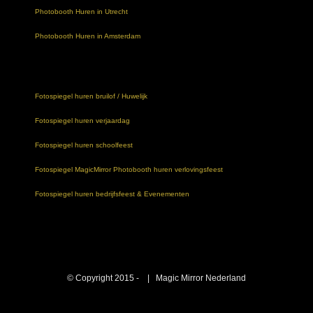
Photobooth Huren in Utrecht
Photobooth Huren in Amsterdam
Fotospiegel huren bruilof / Huwelijk
Fotospiegel huren verjaardag
Fotospiegel huren schoolfeest
Fotospiegel MagicMirror Photobooth huren verlovingsfeest
Fotospiegel huren bedrijfsfeest & Evenementen
© Copyright 2015 -
| Magic Mirror Nederland