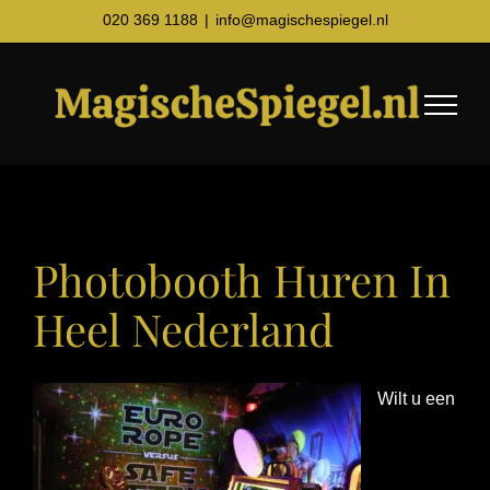
Ga
020 369 1188
|
info@magischespiegel.nl
naar
inhoud
Photobooth Huren In
Heel Nederland
Wilt u een