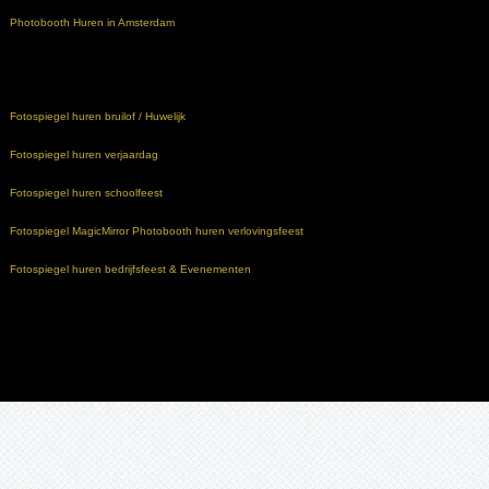
Photobooth Huren in Amsterdam
Fotospiegel huren bruilof / Huwelijk
Fotospiegel huren verjaardag
Fotospiegel huren schoolfeest
Fotospiegel MagicMirror Photobooth huren verlovingsfeest
Fotospiegel huren bedrijfsfeest & Evenementen