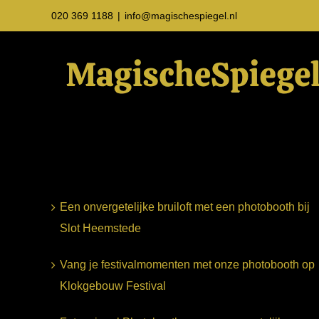
Ga
020 369 1188
|
info@magischespiegel.nl
naar
inhoud
Een onvergetelijke bruiloft met een photobooth bij
Slot Heemstede
Vang je festivalmomenten met onze photobooth op
Klokgebouw Festival