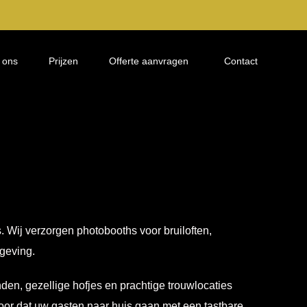
 ons
Prijzen
Offerte aanvragen
Contact
 Wij verzorgen photobooths voor bruiloften,
geving.
en, gezellige hofjes en prachtige trouwlocaties
voor dat uw gasten naar huis gaan met een tastbare