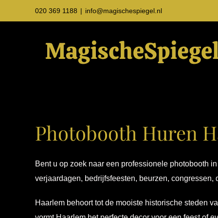
Ga
020 369 1188
|
info@magischespiegel.nl
naar
inhoud
Photobooth Huren H
Bent u op zoek naar een professionele photobooth in 
verjaardagen, bedrijfsfeesten, beurzen, congressen
Haarlem behoort tot de mooiste historische steden v
vormt Haarlem het perfecte decor voor een feest of e