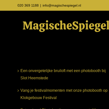
Ga
020 369 1188
|
info@magischespiegel.nl
naar
inhoud
Een onvergetelijke bruiloft met een photobooth bij
Slot Heemstede
Vang je festivalmomenten met onze photobooth op
Klokgebouw Festival