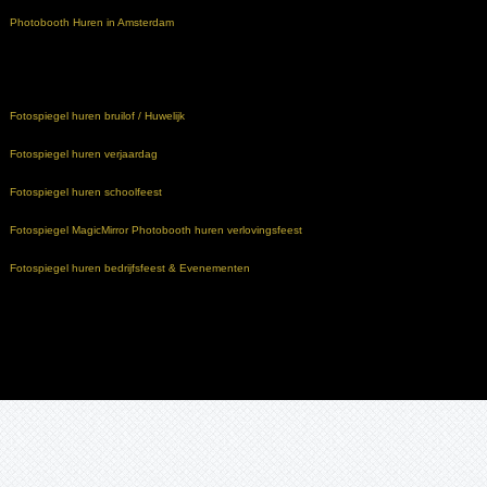
Photobooth Huren in Amsterdam
Fotospiegel huren bruilof / Huwelijk
Fotospiegel huren verjaardag
Fotospiegel huren schoolfeest
Fotospiegel MagicMirror Photobooth huren verlovingsfeest
Fotospiegel huren bedrijfsfeest & Evenementen