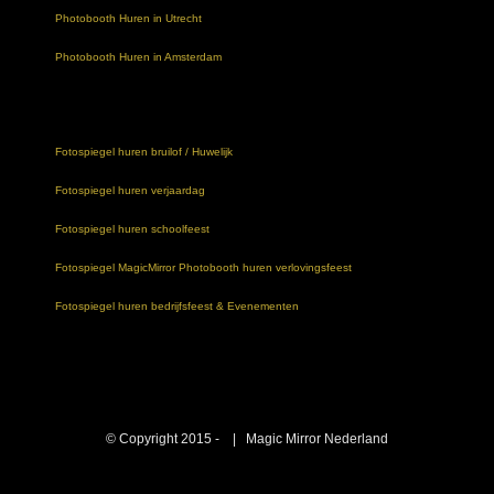
Photobooth Huren in Utrecht
Photobooth Huren in Amsterdam
Fotospiegel huren bruilof / Huwelijk
Fotospiegel huren verjaardag
Fotospiegel huren schoolfeest
Fotospiegel MagicMirror Photobooth huren verlovingsfeest
Fotospiegel huren bedrijfsfeest & Evenementen
© Copyright 2015 -
| Magic Mirror Nederland