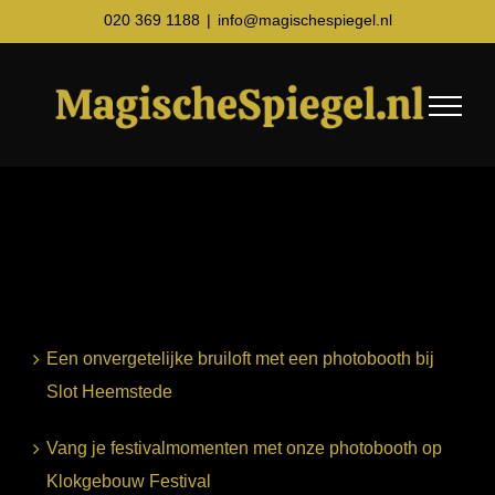
Ga
020 369 1188
|
info@magischespiegel.nl
naar
inhoud
Een onvergetelijke bruiloft met een photobooth bij
Slot Heemstede
Vang je festivalmomenten met onze photobooth op
Klokgebouw Festival